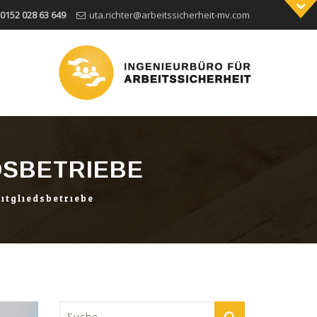
0152 028 63 649
uta.richter@arbeitssicherheit-mv.com
DSBETRIEBE
itgliedsbetriebe
Suche