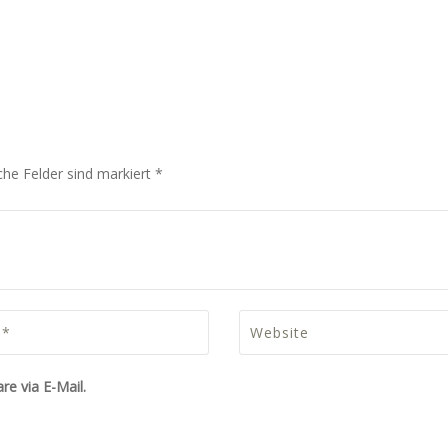
n
Betreuung BGW-Mitglieder
ne
Brandschutz
Hygieneschulungen
SIGEKO
iche Felder sind markiert *
Arbeitsmedizin
Kontakt
Impressum
Datenschutzerklärung
e via E-Mail.