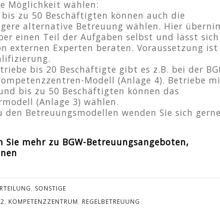
e Möglichkeit wählen:
 bis zu 50 Beschäftigten können auch die
igere alternative Betreuung wählen. Hier übern
ber einen Teil der Aufgaben selbst und lässt sich
on externen Experten beraten. Voraussetzung ist
lifizierung.
triebe bis 20 Beschäftigte gibt es z.B. bei der B
Kompetenzzentren-Modell (Anlage 4). Betriebe m
und bis zu 50 Beschäftigten können das
modell (Anlage 3) wählen.
u den Betreuungsmodellen wenden Sie sich gern
en Sie mehr zu BGW-Betreuungsangeboten,
inen
SEITEN
L
Infothek
RTEILUNG
,
SONSTIGE
 2
,
KOMPETENZZENTRUM
,
REGELBETREUUNG
Arbeitssicherheit