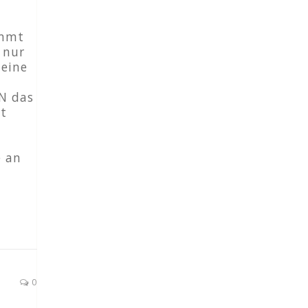
immt
 nur
 eine
GN das
it
e an
ETZTE BEITRÄGE
BuS-Betreuung für BGW-Mitgliedsbetriebe
Januar 23, 2026
0