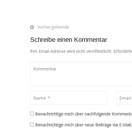
Rechtssichere Rundumbetreuung von Unternehmen i
den Bereichen Arbeitssicherheit, Brandschutz, Hygie
und qualifizierte Prüfungen sowie Vermittlung von
SIGEKO und Betriebsärzten.
Vorhergehende
Schreibe einen Kommentar
KONTAKT
Ihre Email-Adresse wird nicht veröffentlicht. Erforderl
0152 028 63 649
uta.richter@arbeitssicherheit-mv.com
www.arbeitssicherheit-mv.com
Ingenieurbüro für Arbeitssicherheit
Dipl. Ing. Uta Richter
In der Seekoppel 48
18059 Sildemow
Benachrichtige mich über nachfolgende Kommentar
Benachrichtige mich über neue Beiträge via E-Mail.