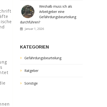
Weshalb muss ich als
chrift
Arbeitgeber eine
äfte
Gefährdungsbeurteilung
nische
durchführen?
und
Januar 1, 2026
KATEGORIEN
Gefährdungsbeurteilung
uung
es
Ratgeber
htet
die
Sonstige
önnen