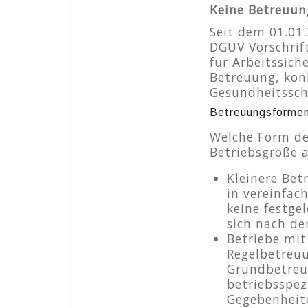
Keine Betreuung
Seit dem 01.01.
DGUV Vorschrift
für Arbeitssich
Betreuung, kon
Gesundheitssch
Betreuungsformen
Welche Form de
Betriebsgröße a
Kleinere Bet
in vereinfac
keine festge
sich nach de
Betriebe mit
Regelbetreuu
Grundbetreuu
betriebsspez
Gegebenheit